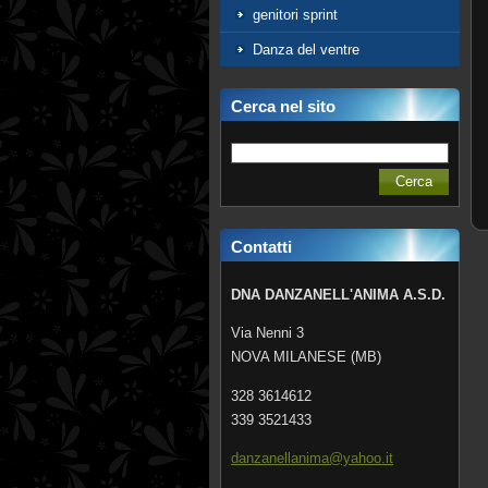
genitori sprint
Danza del ventre
Cerca nel sito
Contatti
DNA DANZANELL'ANIMA A.S.D.
Via Nenni 3
NOVA MILANESE (MB)
328 3614612
339 3521433
danzanel
lanima@y
ahoo.it