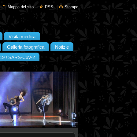
Mappa del sito
RSS
Stampa
Visita medica
Galleria fotografica
Notizie
19 / SARS-CoV-2