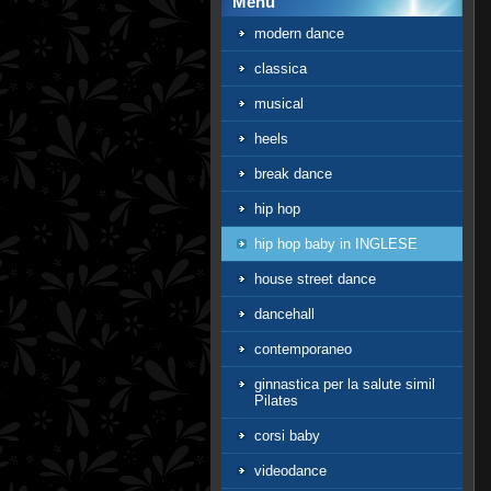
Menù
modern dance
classica
musical
heels
break dance
hip hop
hip hop baby in INGLESE
house street dance
dancehall
contemporaneo
ginnastica per la salute simil
Pilates
corsi baby
videodance