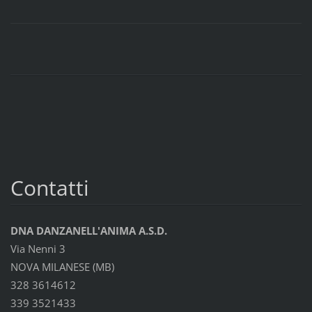
Contatti
DNA DANZANELL'ANIMA A.S.D.
Via Nenni 3
NOVA MILANESE (MB)
328 3614612
339 3521433