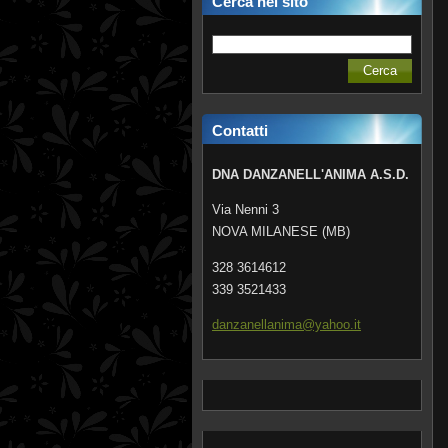
Cerca nel sito
Contatti
DNA DANZANELL'ANIMA A.S.D.
Via Nenni 3
NOVA MILANESE (MB)
328 3614612
339 3521433
danzanel
lanima@y
ahoo.it