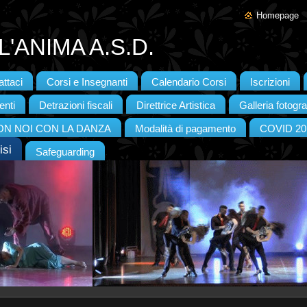
Homepage
'ANIMA A.S.D.
ttaci
Corsi e Insegnanti
Calendario Corsi
Iscrizioni
enti
Detrazioni fiscali
Direttrice Artistica
Galleria fotogra
CON NOI CON LA DANZA
Modalità di pagamento
COVID 20
isi
Safeguarding