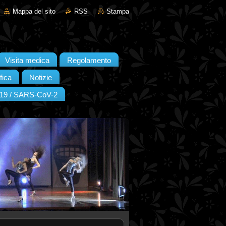
Mappa del sito
RSS
Stampa
Visita medica
Regolamento
fica
Notizie
19 / SARS-CoV-2