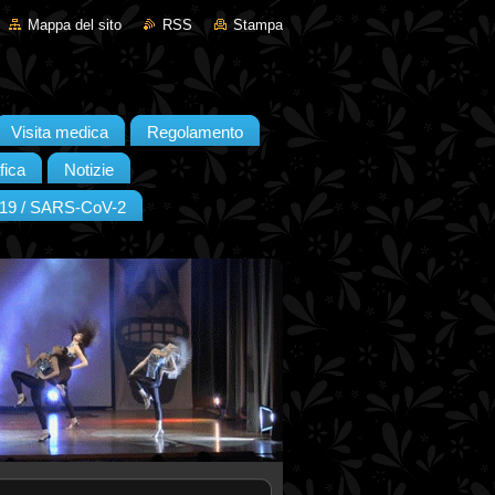
Mappa del sito
RSS
Stampa
Visita medica
Regolamento
fica
Notizie
19 / SARS-CoV-2