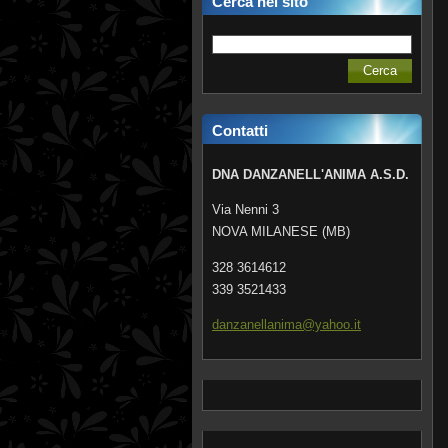
Cerca nel sito
Contatti
DNA DANZANELL'ANIMA A.S.D.
Via Nenni 3
NOVA MILANESE (MB)
328 3614612
339 3521433
danzanel
lanima@y
ahoo.it