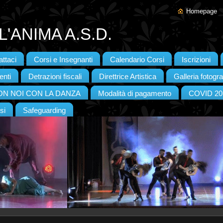
Homepage
'ANIMA A.S.D.
ttaci
Corsi e Insegnanti
Calendario Corsi
Iscrizioni
enti
Detrazioni fiscali
Direttrice Artistica
Galleria fotogra
CON NOI CON LA DANZA
Modalità di pagamento
COVID 20
si
Safeguarding