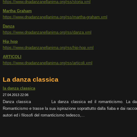
https://www.dnadanzanellanima.org/rss/storia.xml
Martha Graham
https://www.dnadanzanellanima.org/rss/martha-graham.xml
Danza
https://www.dnadanzanellanima.org/rss/danza.xml
Hip hop
https://www.dnadanzanellanima.org/rss/hip-hop.xml
ARTICOLI
https://www.dnadanzanellanima.org/rss/articoli.xml
La danza classica
la danza classica
27.04.2013 22:06
Danza classica La danza classica ed il romanticismo. La danza 
Romanticismo e trasse la sua ispirazione soprattutto dalla fiaba e dai racconti
autori ed i filosofi del romanticismo tedesco,...