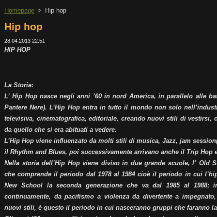
Homepage
>
Hip hop
Hip hop
28.04.2013 22:51
HIP HOP
La Storia:
L’ Hip Hop nasce negli anni ’60 in nord America, in parallelo alle bat
Pantere Nere). L’Hip Hop entra in tutto il mondo non solo nell’indust
televisiva, cinematografica, editoriale, creando nuovi stili di vestirs
da quello che si era abituati a vedere.
L’Hip Hop viene influenzato da molti stili di musica, Jazz, jam session
il Rhythm and Blues, poi successivamente arrivano anche il Trip Hop 
Nella storia dell’Hip Hop viene diviso in due grande scuole, l’ Old
che comprende il periodo dal 1978 al 1984 cioè il periodo in cui l’hi
New School la seconda generazione che va dal 1985 al 1988; i
continuamente, da pacifismo a violenza da divertente a impegnato,
nuovi stili, è questo il periodo in cui nasceranno gruppi che faranno la