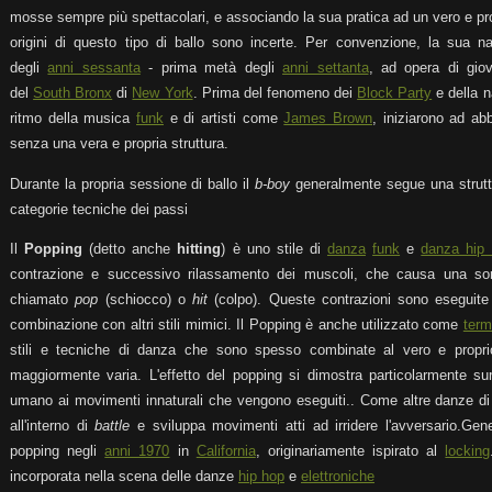
mosse sempre più spettacolari, e associando la sua pratica ad un vero e prop
origini di questo tipo di ballo sono incerte. Per convenzione, la sua nas
degli
anni sessanta
- prima metà degli
anni settanta
, ad opera di gio
del
South Bronx
di
New York
. Prima del fenomeno dei
Block Party
e della n
ritmo della musica
funk
e di artisti come
James Brown
, iniziarono ad ab
senza una vera e propria struttura.
Durante la propria sessione di ballo il
b-boy
generalmente segue una struttu
categorie tecniche dei passi
Il
Popping
(detto anche
hitting
) è uno stile di
danza
funk
e
danza hip
contrazione e successivo rilassamento dei muscoli, che causa una sort
chiamato
pop
(schiocco) o
hit
(colpo). Queste contrazioni sono eseguite
combinazione con altri stili mimici. Il Popping è anche utilizzato come
term
stili e tecniche di danza che sono spesso combinate al vero e propri
maggiormente varia. L'effetto del popping si dimostra particolarmente sur
umano ai movimenti innaturali che vengono eseguiti.. Come altre danze di s
all'interno di
battle
e sviluppa movimenti atti ad irridere l'avversario.Gene
popping negli
anni 1970
in
California
, originariamente ispirato al
locking
incorporata nella scena delle danze
hip hop
e
elettroniche