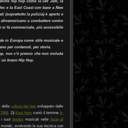
rafiche hip hop come la Def Jam, la
es e la East Coast con base a New
li (soprattutto la polizia) è aperto e
o afroamericano a combattere contro
 e si fa commerciale, più accessibile
fonde in Europa come stile musicale e
no per contenuti, per storia.
op, non c’è premio che non includa
zi un brano Hip Hop.
o
della
cultura hip hop
sviluppato dalle
l
1968
.
Dj
Kool Herc
coniò il termine
b-
e i suoi
breaks
musicali nelle
feste di
 il mondo, evolvendo la sua tecnica con