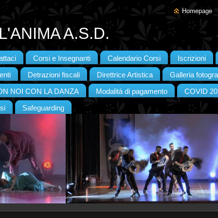
Homepage
'ANIMA A.S.D.
ttaci
Corsi e Insegnanti
Calendario Corsi
Iscrizioni
enti
Detrazioni fiscali
Direttrice Artistica
Galleria fotogra
CON NOI CON LA DANZA
Modalità di pagamento
COVID 20
si
Safeguarding