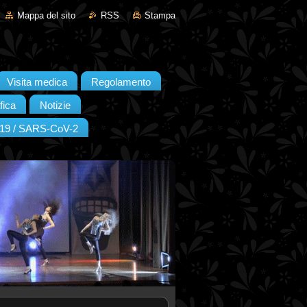
Mappa del sito
RSS
Stampa
Visita medica
Regolamento
fica
Notizie
19 / SARS-CoV-2