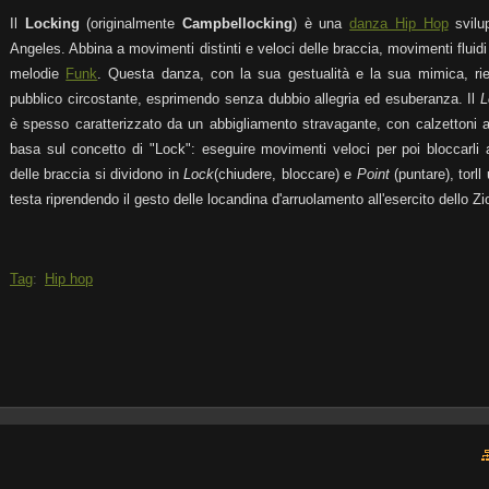
Il
Locking
(originalmente
Campbellocking
) è una
danza Hip Hop
svilup
Angeles. Abbina a movimenti distinti e veloci delle braccia, movimenti fluidi
melodie
Funk
. Questa danza, con la sua gestualità e la sua mimica, rie
pubblico circostante, esprimendo senza dubbio allegria ed esuberanza. Il
L
è spesso caratterizzato da un abbigliamento stravagante, con calzettoni a r
basa sul concetto di "Lock": eseguire movimenti veloci per poi bloccarli a
delle braccia si dividono in
Lock
(chiudere, bloccare) e
Point
(puntare), torl
testa riprendendo il gesto delle locandina d'arruolamento all'esercito dello 
Tag
:
Hip hop