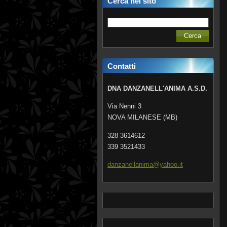
Cerca nel sito
Contatti
DNA DANZANELL'ANIMA A.S.D.
Via Nenni 3
NOVA MILANESE (MB)
328 3614612
339 3521433
danzanel
lanima@y
ahoo.it