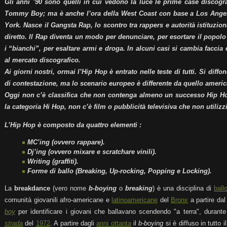
Gli anni ’90 sono quelli in cui vedono la luce le prime case discog
Tommy Boy; ma è anche l’ora della West Coast con base a Los Angel
York. Nasce il Gangsta Rap, lo scontro tra rappers e autorità istituziona
diretto. Il Rap diventa un modo per denunciare, per esortare il popol
i “bianchi”, per esaltare armi e droga. In alcuni casi si cambia faccia
al mercato discografico.
Ai giorni nostri, ormai l’Hip Hop è entrato nelle teste di tutti. Si dif
di contestazione, ma lo scenario europeo è differente da quello america
Oggi non c’è classifica che non contenga almeno un successo Hip H
la categoria Hi Hop, non c’è film o pubblicità televisiva che non utiliz
L’Hip Hop è composto da quattro elementi :
MC’ing (ovvero rappare).
Dj’ing (ovvero mixare e scratchare vinili).
Writing (graffiti).
Forme di ballo (Breaking, Up-rocking, Popping e Locking).
La
breakdance
(vero nome
b-boying
o
breaking
) è una disciplina di
ball
comunità giovanili afro-americane e
latinoamericane
del
Bronx
a partire da
boy
per identificare i giovani che ballavano scendendo "a terra", durant
strada
del
1972
. A partire dagli
anni ottanta
il
b-boying
si è diffuso in tutto