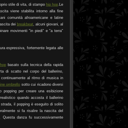
rio stile di vita, di stampo
hip hop
.Le
cita viene stabilita intorno alla fine
vani comunità afroamericane e latine
ascita dei
breakbeat
, alcuni giovani, al
binare movimenti "in piedi" e "a terra"
ra espressiva, fortemente legata alle
 hop
basato sulla tecnica della rapida
a di scatto nel corpo del ballerino,
 continuamente al ritmo di musica in
ine ombrello
sotto cui ricadono diversi
o popping per creare una esibizione
realistico quando accosta il ballerino
trada, il popping è eseguito di solito
ralmente si fa risalire la nascita del
. Questa danza fu successivamente