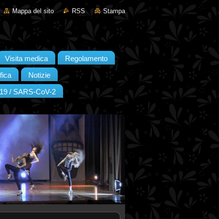
Mappa del sito
RSS
Stampa
Visita medica
Regolamento
fica
Notizie
19 / SARS-CoV-2