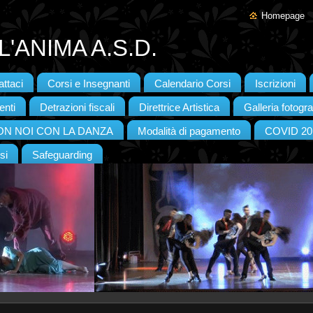
Homepage
'ANIMA A.S.D.
ttaci
Corsi e Insegnanti
Calendario Corsi
Iscrizioni
enti
Detrazioni fiscali
Direttrice Artistica
Galleria fotogra
CON NOI CON LA DANZA
Modalità di pagamento
COVID 20
si
Safeguarding